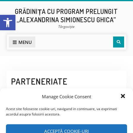
Skip
GRĂDINIȚA CU PROGRAM PRELUNGIT
to
Open toolbar
„ALEXANDRINA SIMIONESCU GHICA”
content
Târgoviște
Sear
MENU
PARTENERIATE
EDUCATIONALE
Manage Cookie Consent
Acest site foloseste cookie-uri, navigand in continuare, va exprimati
acordul asupra folosirii acestora.
ACCEPTĂ COOKIE-URI