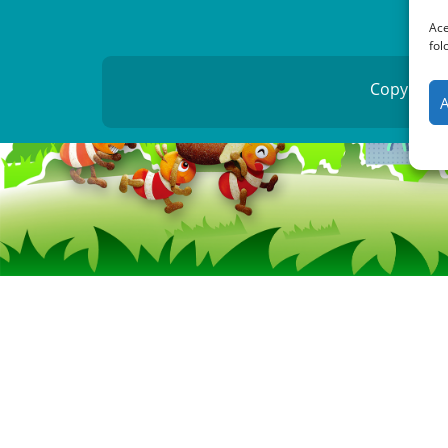
POLI
Ace
fol
Copyright 