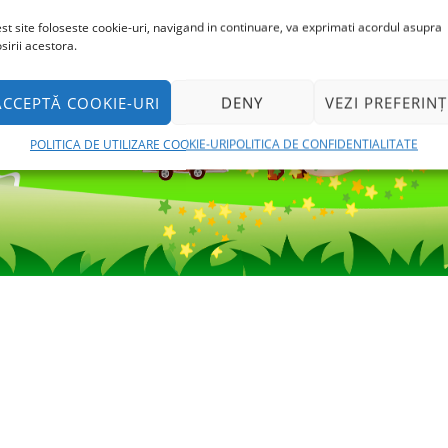
TICA DE UTILIZARE COOKIE-URI
POLITICA DE CONFIDENT
st site foloseste cookie-uri, navigand in continuare, va exprimati acordul asupra
osirii acestora.
© Toate drepturile sunt rezervate.
Education Soul by
WE
ACCEPTĂ COOKIE-URI
DENY
VEZI PREFERINȚ
POLITICA DE UTILIZARE COOKIE-URI
POLITICA DE CONFIDENTIALITATE