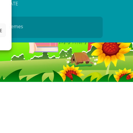
IALITATE
N Themes
E