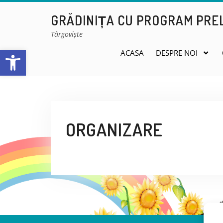
Skip
GRĂDINIȚA CU PROGRAM PREL
to
content
Târgoviște
Open toolbar
ACASA
DESPRE NOI
ORGANIZARE